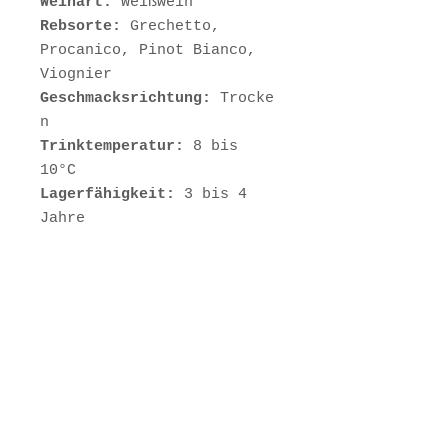
Weinart:
Weißwein
Rebsorte:
Grechetto,
Procanico, Pinot Bianco,
Viognier
Geschmacksrichtung:
Trocke
n
Trinktemperatur:
8 bis
10°C
Lagerfähigkeit:
3 bis 4
Jahre
Alkoholgehalt:
12,5%
Verschluss:
Ganzkörperkork
en
Barrique:
Nein
Klassifizierung:
DOC
Inhalt:
0,75 Liter
Allergene:
Enthält Sulfite
Herkunftsland:
Italien
Region:
Umbrien