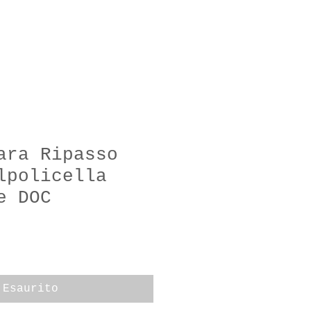
NOTHEK
NEWS
ara Ripasso
lpolicella
e DOC
Esaurito