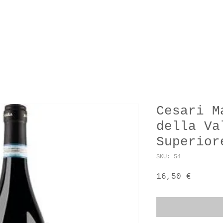
KT
SPEISEKARTE
UNSERE E
Cesari M
della Va
Superior
SKU: 54
Prezzo
16,50 €