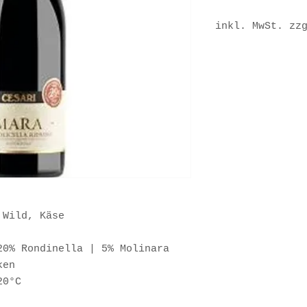
inkl. MwSt. zz
Sofort versandf
Lieferzeit ca. 3
 Wild, Käse
0% Rondinella | 5% Molinara
ken
20°C