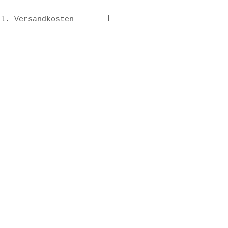
gl. Versandkosten
ertig,
-5 Werktage