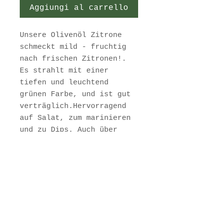
Aggiungi al carrello
Unsere Olivenöl Zitrone
schmeckt mild - fruchtig
nach frischen Zitronen!.
Es strahlt mit einer
tiefen und leuchtend
grünen Farbe, und ist gut
verträglich.Hervorragend
auf Salat, zum marinieren
und zu Dips. Auch über
Anti Pasti, Pasta,
gegrilltes Fisch.
Verfeinern Sie mit einer
mild fruchtigen Zitronen
note.
inkl. MwSt. zzgl.