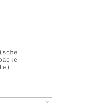
NOTHEK
NEWS
ische
backe
le)