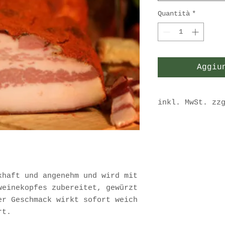
Quantità
*
Aggiu
inkl. MwSt. zz
Sofort versandf
Lieferzeit ca. 3
khaft und angenehm und wird mit
weinekopfes zubereitet, gewürzt
er Geschmack wirkt sofort weich
rt.