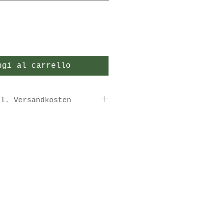
ngi al carrello
gl. Versandkosten
ertig,
-5 Werktage