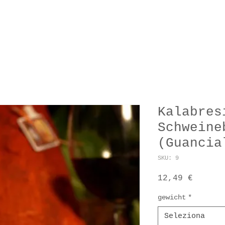
KT
SPEISEKARTE
UNSERE E
Kalabres
Schweine
(Guancia
SKU: 9
Prezzo
12,49 €
gewicht
*
Seleziona