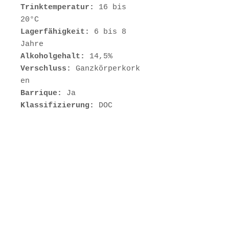
Trinktemperatur:
16 bis
20°C
Lagerfähigkeit:
6 bis 8
Jahre
Alkoholgehalt:
14,5%
Verschluss:
Ganzkörperkork
en
Barrique:
Ja
Klassifizierung:
DOC
Vegan
: Ja
Bio:
Ja
Öko-Kontrollnummer:
IT BIO
008
Inhalt:
0,75 Liter
Allergene:
Enthält Sulfite
Herkunftsland:
Italien
Region:
Sizilien
Öko-Kontrollnummer:
IT008
Anschrift